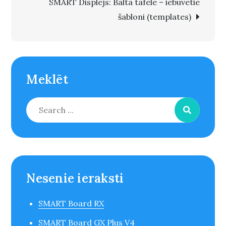
SMART Displejs: Baltā tāfele – iebūvētie
šabloni (templates)
Meklēt
Search
for:
Nesenie ieraksti
SMART Board RX
SMART Board GX Plus V4