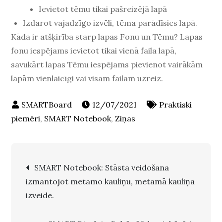
Ievietot tēmu tikai pašreizējā lapā
Izdarot vajadzīgo izvēli, tēma parādīsies lapā.
Kāda ir atšķirība starp lapas Fonu un Tēmu? Lapas
fonu iespējams ievietot tikai vienā faila lapā,
savukārt lapas Tēmu iespējams pievienot vairākām
lapām vienlaicīgi vai visam failam uzreiz.
12/07/2021
Praktiski
piemēri
,
SMART Notebook
,
Ziņas
Post
SMART Notebook: Stāsta veidošana
izmantojot metamo kauliņu, metamā kauliņa
navigation
izveide.