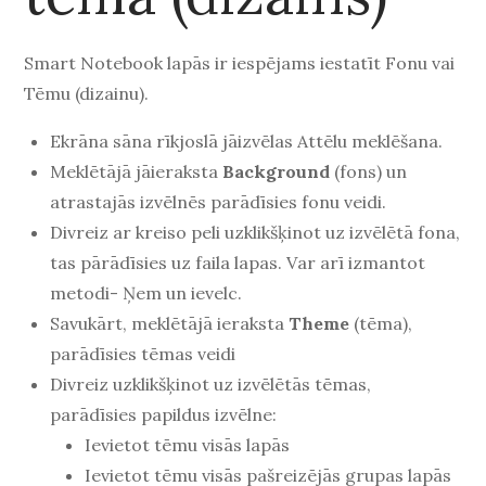
Smart Notebook lapās ir iespējams iestatīt Fonu vai
Tēmu (dizainu).
Ekrāna sāna rīkjoslā jāizvēlas Attēlu meklēšana.
Meklētājā jāieraksta
Background
(fons) un
atrastajās izvēlnēs parādīsies fonu veidi.
Divreiz ar kreiso peli uzklikšķinot uz izvēlētā fona,
tas pārādīsies uz faila lapas. Var arī izmantot
metodi- Ņem un ievelc.
Savukārt, meklētājā ieraksta
Theme
(tēma),
parādīsies tēmas veidi
Divreiz uzklikšķinot uz izvēlētās tēmas,
parādīsies papildus izvēlne:
Ievietot tēmu visās lapās
Ievietot tēmu visās pašreizējās grupas lapās