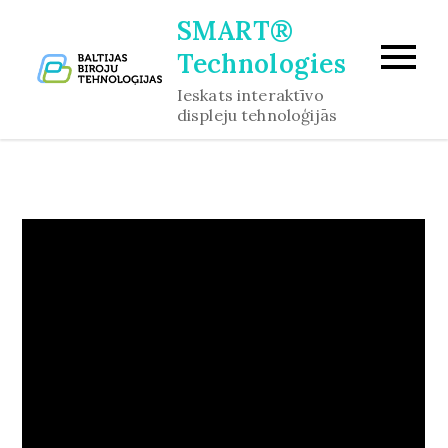
Skip
SMART®
to
Technologies
content
Ieskats interaktīvo
displeju tehnoloģijās