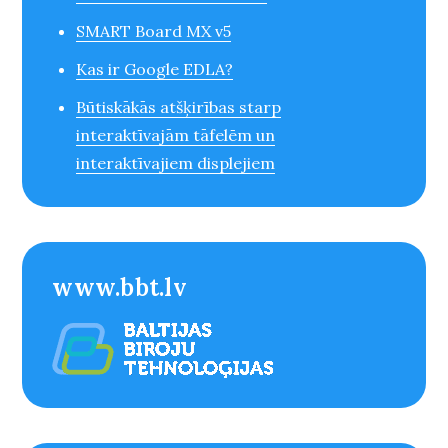
SMART Board MX v5
Kas ir Google EDLA?
Būtiskākās atšķirības starp
interaktīvajām tāfelēm un
interaktīvajiem displejiem
www.bbt.lv