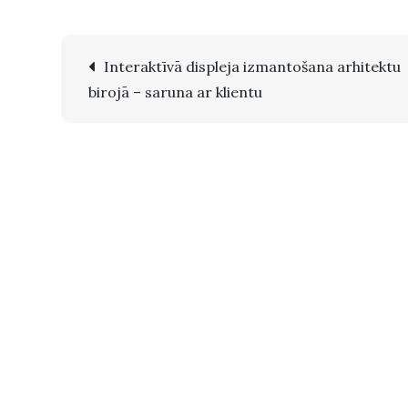
Post
Interaktīvā displeja izmantošana arhitektu
birojā – saruna ar klientu
navigation