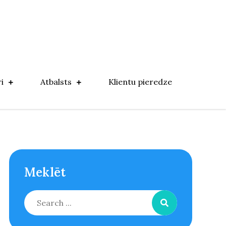
i
Atbalsts
Klientu pieredze
Meklēt
Search
for: