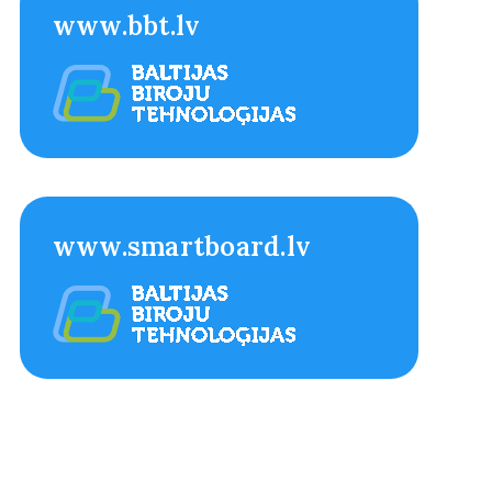
www.bbt.lv
www.smartboard.lv