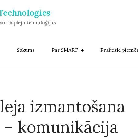
echnologies
vo displeju tehnoloģijās
Sākums
Par SMART
Praktiski piemēr
pleja izmantošana
ā – komunikācija