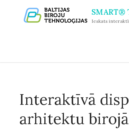
Skip
SMART® T
to
content
Ieskats interaktī
Interaktīvā dis
arhitektu biroj