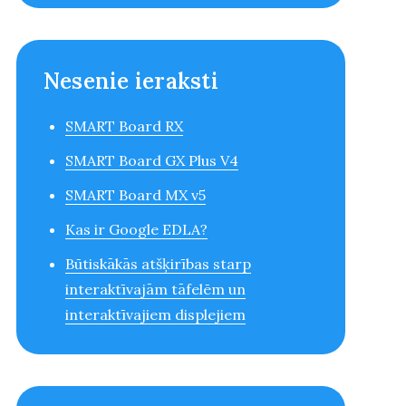
Nesenie ieraksti
SMART Board RX
SMART Board GX Plus V4
SMART Board MX v5
Kas ir Google EDLA?
Būtiskākās atšķirības starp
interaktīvajām tāfelēm un
interaktīvajiem displejiem