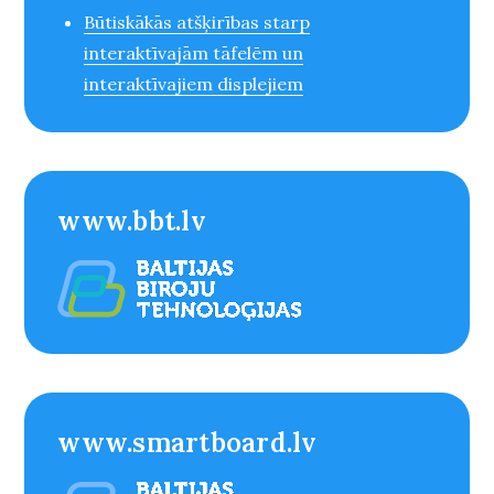
Būtiskākās atšķirības starp
interaktīvajām tāfelēm un
interaktīvajiem displejiem
www.bbt.lv
www.smartboard.lv