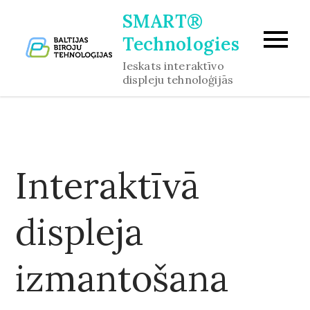
Skip
SMART®
to
Technologies
content
Ieskats interaktīvo
displeju tehnoloģijās
Interaktīvā
displeja
izmantošana