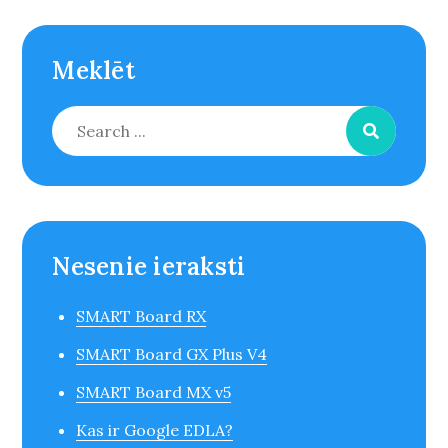
Meklēt
Search
for:
Nesenie ieraksti
SMART Board RX
SMART Board GX Plus V4
SMART Board MX v5
Kas ir Google EDLA?